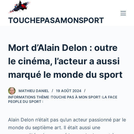
P
a
TOUCHEPASAMONSPORT
s
s
e
Mort d’Alain Delon : outre
r
a
le cinéma, l’acteur a aussi
u
c
marqué le monde du sport
o
n
MATHIEU DANIEL
19 AOÛT 2024
t
INFORMATIONS THÈME :TOUCHE PAS À MON SPORT: LA FACE
e
PEOPLE DU SPORT :
n
u
Alain Delon n’était pas qu’un acteur passionné par le
monde du septième art. Il était aussi une