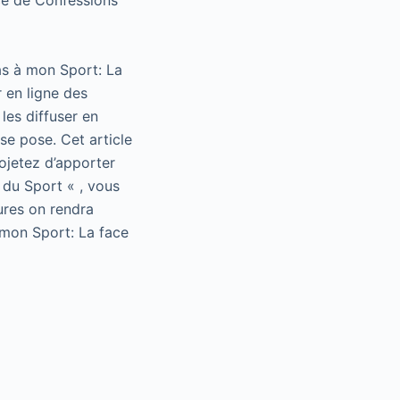
ice de Confessions
as à mon Sport: La
 en ligne des
les diffuser en
se pose. Cet article
rojetez d’apporter
 du Sport « , vous
ures on rendra
 mon Sport: La face