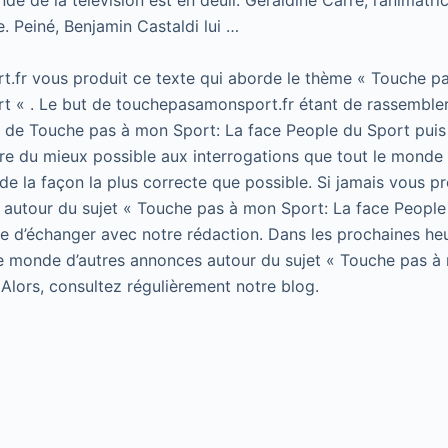
e de la télévision est en deuil. Géraldine Carré, l’animatr
. Peiné, Benjamin Castaldi lui …
.fr vous produit ce texte qui aborde le thème « Touche p
t « . Le but de touchepasamonsport.fr étant de rassembler
t de Touche pas à mon Sport: La face People du Sport puis 
e du mieux possible aux interrogations que tout le monde 
de la façon la plus correcte que possible. Si jamais vous p
 autour du sujet « Touche pas à mon Sport: La face People
 de d’échanger avec notre rédaction. Dans les prochaines he
le monde d’autres annonces autour du sujet « Touche pas à
 Alors, consultez régulièrement notre blog.