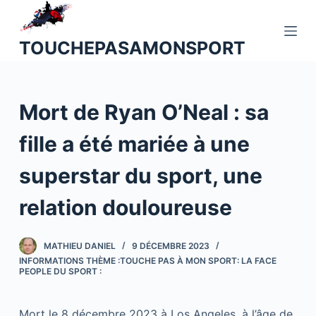
P
a
TOUCHEPASAMONSPORT
s
s
e
Mort de Ryan O’Neal : sa
r
a
fille a été mariée à une
u
c
superstar du sport, une
o
n
relation douloureuse
t
e
MATHIEU DANIEL
9 DÉCEMBRE 2023
n
INFORMATIONS THÈME :TOUCHE PAS À MON SPORT: LA FACE
u
PEOPLE DU SPORT :
Mort le 8 décembre 2023 à Los Angeles, à l’âge de