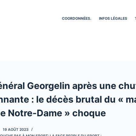
COORDONNÉES.
INFOS LÉGALES
énéral Georgelin après une chu
nante : le décès brutal du « m
de Notre-Dame » choque
19 AOÛT 2023
OUCHE PAS À MON SPORT: LA FACE PEOPLE DU SPORT :