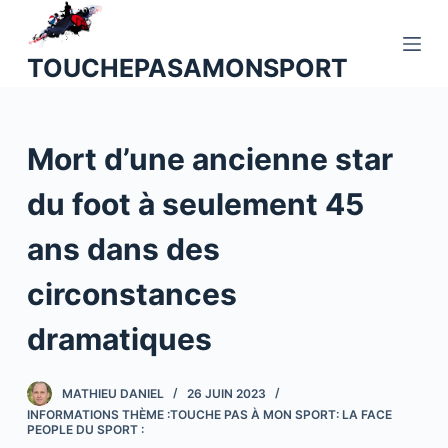
P
a
TOUCHEPASAMONSPORT
s
s
e
Mort d’une ancienne star
r
a
du foot à seulement 45
u
c
ans dans des
o
n
circonstances
t
dramatiques
e
n
u
MATHIEU DANIEL
26 JUIN 2023
INFORMATIONS THÈME :TOUCHE PAS À MON SPORT: LA FACE
PEOPLE DU SPORT :