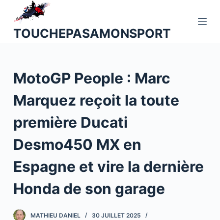
P
a
TOUCHEPASAMONSPORT
s
s
e
MotoGP People : Marc
r
a
Marquez reçoit la toute
u
c
première Ducati
o
n
Desmo450 MX en
t
Espagne et vire la dernière
e
n
Honda de son garage
u
MATHIEU DANIEL
30 JUILLET 2025