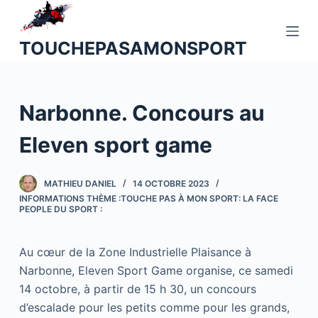
P
a
TOUCHEPASAMONSPORT
s
s
e
Narbonne. Concours au
r
a
Eleven sport game
u
c
o
MATHIEU DANIEL
14 OCTOBRE 2023
INFORMATIONS THÈME :TOUCHE PAS À MON SPORT: LA FACE
n
PEOPLE DU SPORT :
t
e
Au cœur de la Zone Industrielle Plaisance à
n
Narbonne, Eleven Sport Game organise, ce samedi
u
14 octobre, à partir de 15 h 30, un concours
d’escalade pour les petits comme pour les grands,