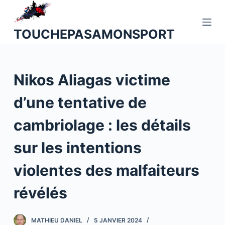
P
a
TOUCHEPASAMONSPORT
s
s
e
Nikos Aliagas victime
r
a
d’une tentative de
u
c
cambriolage : les détails
o
n
sur les intentions
t
violentes des malfaiteurs
e
n
révélés
u
MATHIEU DANIEL
5 JANVIER 2024