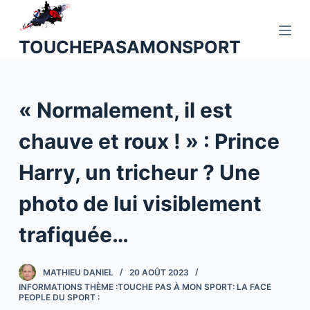
P
a
TOUCHEPASAMONSPORT
s
s
e
« Normalement, il est
r
a
chauve et roux ! » : Prince
u
c
Harry, un tricheur ? Une
o
n
photo de lui visiblement
t
trafiquée…
e
n
u
MATHIEU DANIEL
20 AOÛT 2023
INFORMATIONS THÈME :TOUCHE PAS À MON SPORT: LA FACE
PEOPLE DU SPORT :