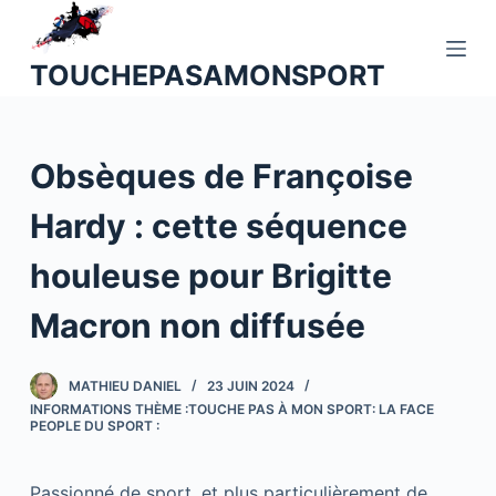
P
a
TOUCHEPASAMONSPORT
s
s
e
Obsèques de Françoise
r
a
Hardy : cette séquence
u
c
houleuse pour Brigitte
o
n
Macron non diffusée
t
e
MATHIEU DANIEL
23 JUIN 2024
n
INFORMATIONS THÈME :TOUCHE PAS À MON SPORT: LA FACE
u
PEOPLE DU SPORT :
Passionné de sport, et plus particulièrement de