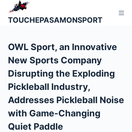
P
a
TOUCHEPASAMONSPORT
s
s
e
OWL Sport, an Innovative
r
a
New Sports Company
u
c
Disrupting the Exploding
o
n
Pickleball Industry,
t
Addresses Pickleball Noise
e
n
with Game-Changing
u
Quiet Paddle