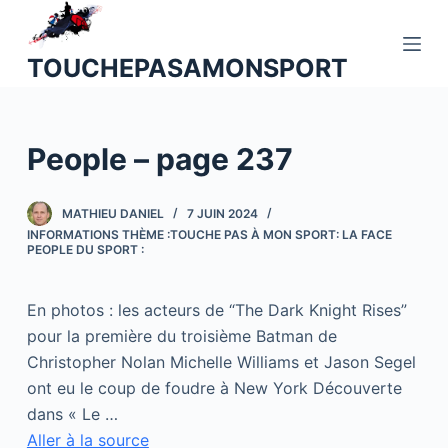
P
a
TOUCHEPASAMONSPORT
s
s
e
People – page 237
r
a
u
MATHIEU DANIEL
7 JUIN 2024
c
INFORMATIONS THÈME :TOUCHE PAS À MON SPORT: LA FACE
PEOPLE DU SPORT :
o
n
t
En photos : les acteurs de “The Dark Knight Rises”
e
pour la première du troisième Batman de
n
Christopher Nolan Michelle Williams et Jason Segel
u
ont eu le coup de foudre à New York Découverte
dans « Le …
Aller à la source