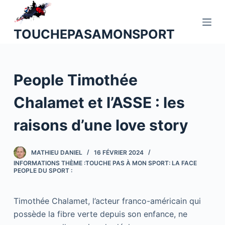
P
a
TOUCHEPASAMONSPORT
s
s
e
People Timothée
r
a
Chalamet et l’ASSE : les
u
c
raisons d’une love story
o
n
MATHIEU DANIEL
16 FÉVRIER 2024
t
INFORMATIONS THÈME :TOUCHE PAS À MON SPORT: LA FACE
e
PEOPLE DU SPORT :
n
u
Timothée Chalamet, l’acteur franco-américain qui
possède la fibre verte depuis son enfance, ne