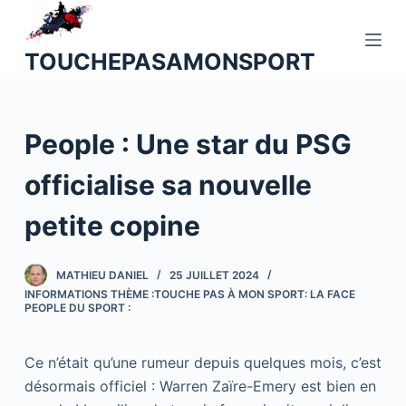
P
a
TOUCHEPASAMONSPORT
s
s
e
People : Une star du PSG
r
a
officialise sa nouvelle
u
c
petite copine
o
n
MATHIEU DANIEL
25 JUILLET 2024
t
INFORMATIONS THÈME :TOUCHE PAS À MON SPORT: LA FACE
e
PEOPLE DU SPORT :
n
u
Ce n’était qu’une rumeur depuis quelques mois, c’est
désormais officiel : Warren Zaïre-Emery est bien en