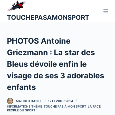
P
a
TOUCHEPASAMONSPORT
s
s
e
PHOTOS Antoine
r
a
Griezmann : La star des
u
c
Bleus dévoile enfin le
o
n
visage de ses 3 adorables
t
enfants
e
n
u
MATHIEU DANIEL
17 FÉVRIER 2024
INFORMATIONS THÈME :TOUCHE PAS À MON SPORT: LA FACE
PEOPLE DU SPORT :