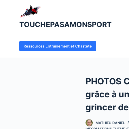
P
a
s
TOUCHEPASAMONSPORT
s
e
r
Ressources Entrainement et Chasteté
a
u
c
o
PHOTOS Ce
n
t
grâce à u
e
n
grincer d
u
MATHIEU DANIEL
INFORMATIONS THÈME :T