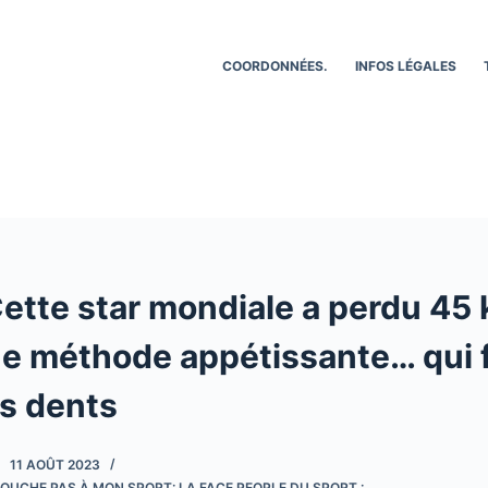
COORDONNÉES.
INFOS LÉGALES
tte star mondiale a perdu 45 k
ne méthode appétissante… qui f
es dents
11 AOÛT 2023
OUCHE PAS À MON SPORT: LA FACE PEOPLE DU SPORT :