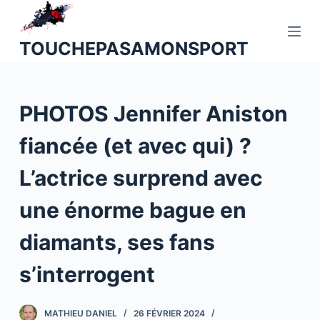
P
a
TOUCHEPASAMONSPORT
s
s
e
PHOTOS Jennifer Aniston
r
a
fiancée (et avec qui) ?
u
c
L’actrice surprend avec
o
n
une énorme bague en
t
diamants, ses fans
e
n
s’interrogent
u
MATHIEU DANIEL
26 FÉVRIER 2024