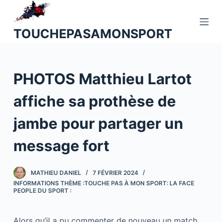
P
a
TOUCHEPASAMONSPORT
s
s
e
PHOTOS Matthieu Lartot
r
a
affiche sa prothèse de
u
c
jambe pour partager un
o
n
message fort
t
e
MATHIEU DANIEL
7 FÉVRIER 2024
n
INFORMATIONS THÈME :TOUCHE PAS À MON SPORT: LA FACE
u
PEOPLE DU SPORT :
Alors qu’il a pu commenter de nouveau un match