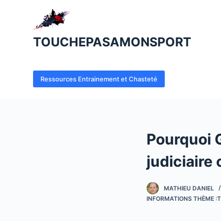
P
a
s
TOUCHEPASAMONSPORT
s
e
r
Ressources Entrainement et Chasteté
a
u
c
o
Pourquoi 
n
t
judiciaire 
e
n
MATHIEU DANIEL
u
INFORMATIONS THÈME :T