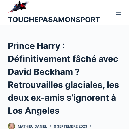
P
a
TOUCHEPASAMONSPORT
s
s
e
Prince Harry :
r
a
Définitivement fâché avec
u
c
David Beckham ?
o
n
Retrouvailles glaciales, les
t
deux ex-amis s’ignorent à
e
n
Los Angeles
u
MATHIEU DANIEL
6 SEPTEMBRE 2023