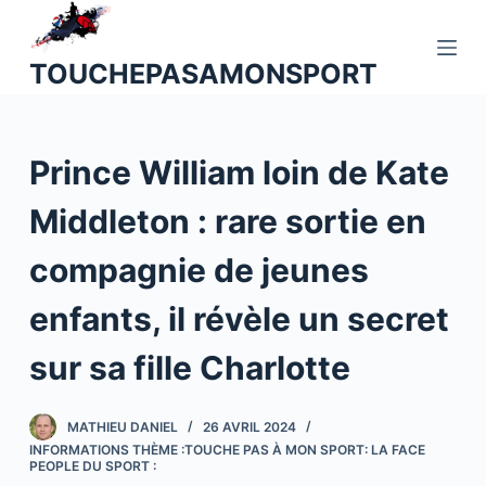
P
a
TOUCHEPASAMONSPORT
s
s
e
Prince William loin de Kate
r
a
Middleton : rare sortie en
u
c
compagnie de jeunes
o
n
enfants, il révèle un secret
t
sur sa fille Charlotte
e
n
u
MATHIEU DANIEL
26 AVRIL 2024
INFORMATIONS THÈME :TOUCHE PAS À MON SPORT: LA FACE
PEOPLE DU SPORT :