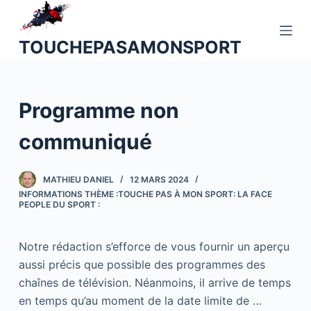
P
a
TOUCHEPASAMONSPORT
s
s
e
Programme non
r
a
communiqué
u
c
o
MATHIEU DANIEL
12 MARS 2024
INFORMATIONS THÈME :TOUCHE PAS À MON SPORT: LA FACE
n
PEOPLE DU SPORT :
t
e
Notre rédaction s’efforce de vous fournir un aperçu
n
aussi précis que possible des programmes des
u
chaînes de télévision. Néanmoins, il arrive de temps
en temps qu’au moment de la date limite de …