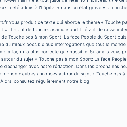
Saint-Germain vient tout juste de fêter son nouveau titre d
ueurs a été admis à l’hôpital « dans un état grave » dimanc
.fr vous produit ce texte qui aborde le thème « Touche p
t « . Le but de touchepasamonsport.fr étant de rassembler
t de Touche pas à mon Sport: La face People du Sport puis 
e du mieux possible aux interrogations que tout le monde 
de la façon la plus correcte que possible. Si jamais vous p
 autour du sujet « Touche pas à mon Sport: La face People
 de d’échanger avec notre rédaction. Dans les prochaines he
le monde d’autres annonces autour du sujet « Touche pas à
 Alors, consultez régulièrement notre blog.