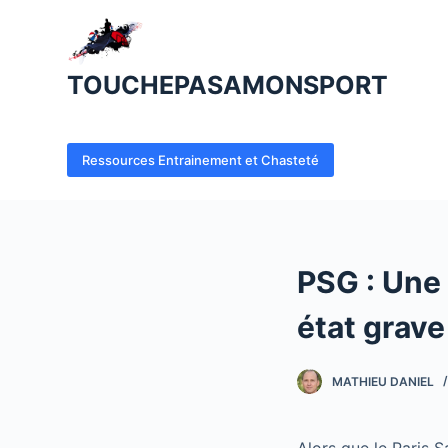
P
a
s
TOUCHEPASAMONSPORT
s
e
r
Ressources Entrainement et Chasteté
a
u
c
o
PSG : Une 
n
t
état grave
e
n
MATHIEU DANIEL
u