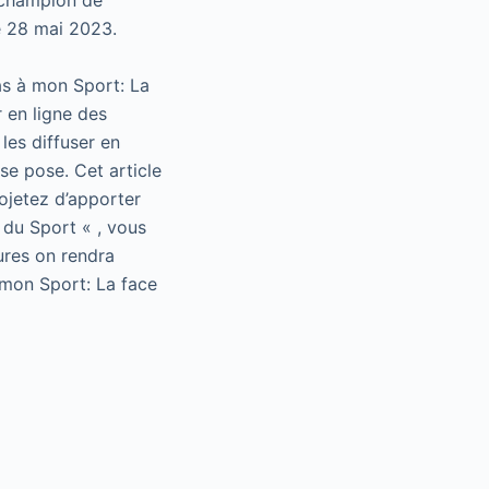
e champion de
he 28 mai 2023.
as à mon Sport: La
 en ligne des
les diffuser en
se pose. Cet article
rojetez d’apporter
 du Sport « , vous
ures on rendra
 mon Sport: La face