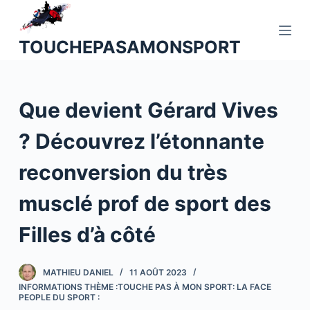
P
a
TOUCHEPASAMONSPORT
s
s
e
Que devient Gérard Vives
r
a
? Découvrez l’étonnante
u
c
reconversion du très
o
n
musclé prof de sport des
t
Filles d’à côté
e
n
u
MATHIEU DANIEL
11 AOÛT 2023
INFORMATIONS THÈME :TOUCHE PAS À MON SPORT: LA FACE
PEOPLE DU SPORT :