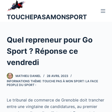
P
a
TOUCHEPASAMONSPORT
s
s
e
Quel repreneur pour Go
r
a
Sport ? Réponse ce
u
c
vendredi
o
n
MATHIEU DANIEL
28 AVRIL 2023
t
INFORMATIONS THÈME :TOUCHE PAS À MON SPORT: LA FACE
e
PEOPLE DU SPORT :
n
u
Le tribunal de commerce de Grenoble doit trancher
entre une vingtaine de candidatures, au premier