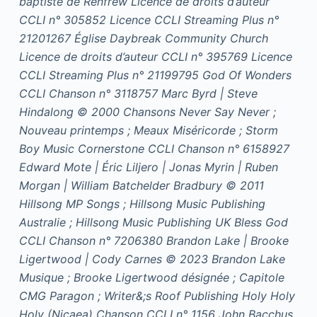
baptiste de Renfrew Licence de droits d’auteur
CCLI n° 305852 Licence CCLI Streaming Plus n°
21201267 Église Daybreak Community Church
Licence de droits d’auteur CCLI n° 395769 Licence
CCLI Streaming Plus n° 21199795 God Of Wonders
CCLI Chanson n° 3118757 Marc Byrd | Steve
Hindalong © 2000 Chansons Never Say Never ;
Nouveau printemps ; Meaux Miséricorde ; Storm
Boy Music Cornerstone CCLI Chanson n° 6158927
Edward Mote | Éric Liljero | Jonas Myrin | Ruben
Morgan | William Batchelder Bradbury © 2011
Hillsong MP Songs ; Hillsong Music Publishing
Australie ; Hillsong Music Publishing UK Bless God
CCLI Chanson n° 7206380 Brandon Lake | Brooke
Ligertwood | Cody Carnes © 2023 Brandon Lake
Musique ; Brooke Ligertwood désignée ; Capitole
CMG Paragon ; Writer&;s Roof Publishing Holy Holy
Holy (Nicaea) Chanson CCLI n° 1156 John Bacchus