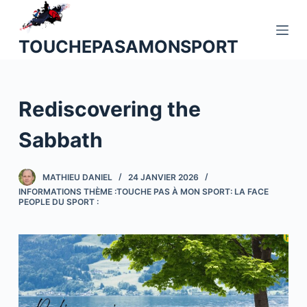
P
a
TOUCHEPASAMONSPORT
s
s
e
Rediscovering the
r
a
Sabbath
u
c
o
MATHIEU DANIEL
24 JANVIER 2026
INFORMATIONS THÈME :TOUCHE PAS À MON SPORT: LA FACE
n
PEOPLE DU SPORT :
t
e
n
u