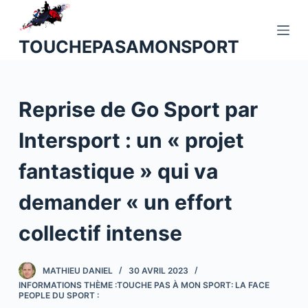
P
a
TOUCHEPASAMONSPORT
s
s
e
Reprise de Go Sport par
r
a
Intersport : un « projet
u
c
fantastique » qui va
o
n
demander « un effort
t
collectif intense
e
n
u
MATHIEU DANIEL
30 AVRIL 2023
INFORMATIONS THÈME :TOUCHE PAS À MON SPORT: LA FACE
PEOPLE DU SPORT :