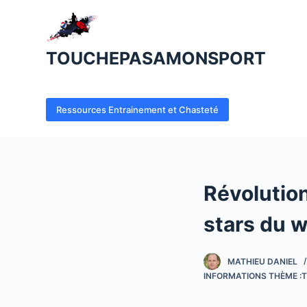
P
a
s
TOUCHEPASAMONSPORT
s
e
r
Ressources Entrainement et Chasteté
a
u
c
o
Révolution
n
t
stars du w
e
n
MATHIEU DANIEL
u
INFORMATIONS THÈME :T