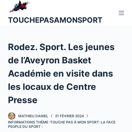
P
a
TOUCHEPASAMONSPORT
s
s
e
Rodez. Sport. Les jeunes
r
a
de l’Aveyron Basket
u
c
Académie en visite dans
o
n
les locaux de Centre
t
Presse
e
n
u
MATHIEU DANIEL
21 FÉVRIER 2024
INFORMATIONS THÈME :TOUCHE PAS À MON SPORT: LA FACE
PEOPLE DU SPORT :