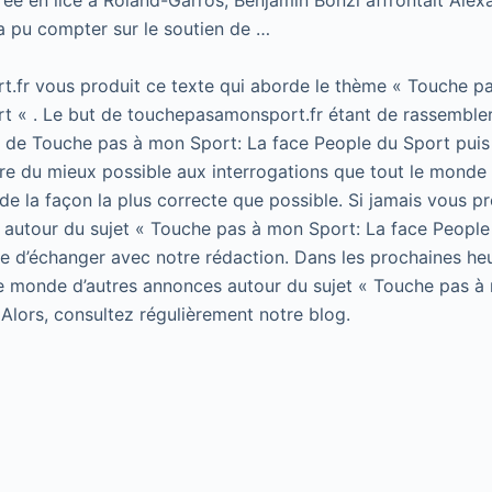
rée en lice à Roland-Garros, Benjamin Bonzi affrontait Alexa
a pu compter sur le soutien de …
.fr vous produit ce texte qui aborde le thème « Touche p
t « . Le but de touchepasamonsport.fr étant de rassembler
t de Touche pas à mon Sport: La face People du Sport puis 
e du mieux possible aux interrogations que tout le monde 
de la façon la plus correcte que possible. Si jamais vous p
 autour du sujet « Touche pas à mon Sport: La face People
 de d’échanger avec notre rédaction. Dans les prochaines he
le monde d’autres annonces autour du sujet « Touche pas à
 Alors, consultez régulièrement notre blog.