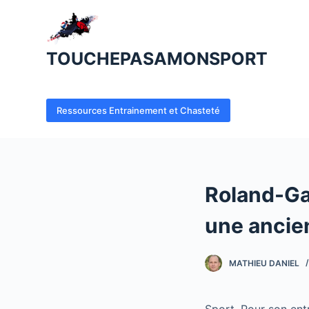
P
a
s
TOUCHEPASAMONSPORT
s
e
r
Ressources Entrainement et Chasteté
a
u
c
o
Roland-Ga
n
t
une ancie
e
n
MATHIEU DANIEL
u