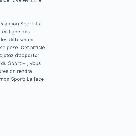
nder Zverev. Et le
as à mon Sport: La
 en ligne des
les diffuser en
se pose. Cet article
rojetez d’apporter
 du Sport « , vous
ures on rendra
 mon Sport: La face