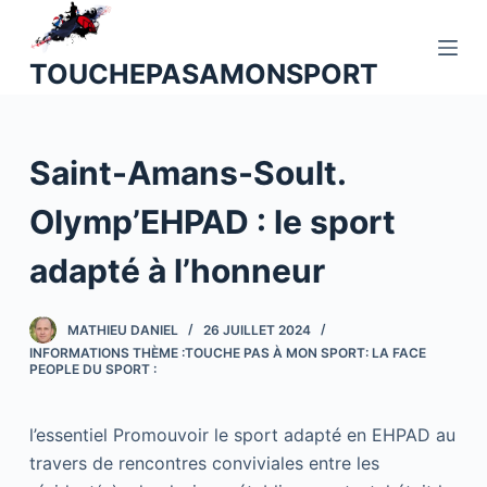
P
a
TOUCHEPASAMONSPORT
s
s
e
Saint-Amans-Soult.
r
a
Olymp’EHPAD : le sport
u
c
adapté à l’honneur
o
n
MATHIEU DANIEL
26 JUILLET 2024
t
INFORMATIONS THÈME :TOUCHE PAS À MON SPORT: LA FACE
e
PEOPLE DU SPORT :
n
u
l’essentiel Promouvoir le sport adapté en EHPAD au
travers de rencontres conviviales entre les