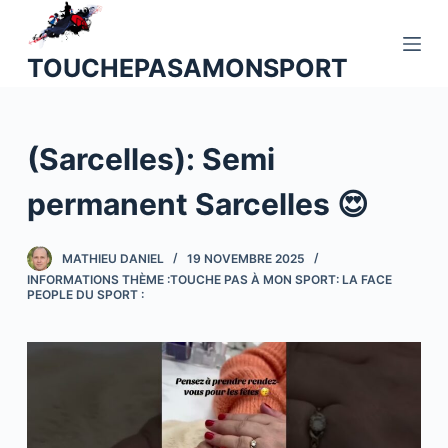
P
a
TOUCHEPASAMONSPORT
s
s
e
(Sarcelles): Semi
r
a
permanent Sarcelles 😍
u
c
o
MATHIEU DANIEL
19 NOVEMBRE 2025
INFORMATIONS THÈME :TOUCHE PAS À MON SPORT: LA FACE
n
PEOPLE DU SPORT :
t
e
n
u