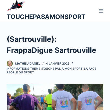
P
a
TOUCHEPASAMONSPORT
s
s
e
(Sartrouville):
r
a
FrappaDigue Sartrouville
u
c
o
MATHIEU DANIEL
4 JANVIER 2026
INFORMATIONS THÈME :TOUCHE PAS À MON SPORT: LA FACE
n
PEOPLE DU SPORT :
t
e
n
u