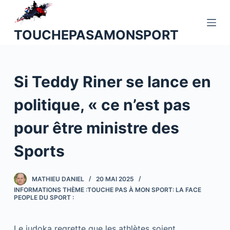
P
a
TOUCHEPASAMONSPORT
s
s
e
Si Teddy Riner se lance en
r
a
politique, « ce n’est pas
u
c
pour être ministre des
o
n
Sports
t
e
MATHIEU DANIEL
20 MAI 2025
n
INFORMATIONS THÈME :TOUCHE PAS À MON SPORT: LA FACE
u
PEOPLE DU SPORT :
Le judoka regrette que les athlètes soient