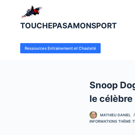
P
a
s
TOUCHEPASAMONSPORT
s
e
r
Ressources Entrainement et Chasteté
a
u
c
o
Snoop Dogg
n
t
le célèbre
e
n
MATHIEU DANIEL
u
INFORMATIONS THÈME :T