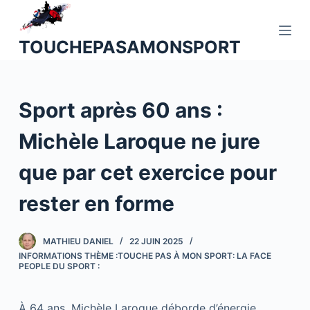
P
a
TOUCHEPASAMONSPORT
s
s
e
Sport après 60 ans :
r
a
Michèle Laroque ne jure
u
c
que par cet exercice pour
o
n
rester en forme
t
e
MATHIEU DANIEL
22 JUIN 2025
n
INFORMATIONS THÈME :TOUCHE PAS À MON SPORT: LA FACE
u
PEOPLE DU SPORT :
À 64 ans, Michèle Laroque déborde d’énergie.