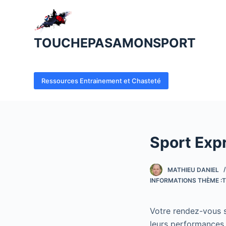
P
a
s
TOUCHEPASAMONSPORT
s
e
r
Ressources Entrainement et Chasteté
a
u
c
o
Sport Exp
n
t
e
MATHIEU DANIEL
INFORMATIONS THÈME :T
n
u
Votre rendez-vous sp
leurs performances 