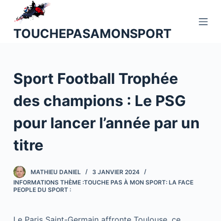
P
a
TOUCHEPASAMONSPORT
s
s
e
Sport Football Trophée
r
a
des champions : Le PSG
u
c
pour lancer l’année par un
o
n
titre
t
e
MATHIEU DANIEL
3 JANVIER 2024
n
INFORMATIONS THÈME :TOUCHE PAS À MON SPORT: LA FACE
u
PEOPLE DU SPORT :
Le Paris Saint-Germain affronte Toulouse, ce