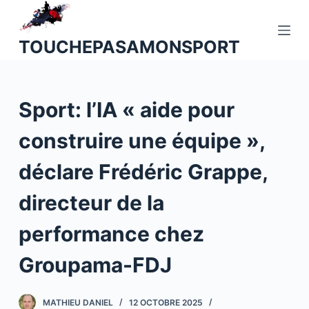
P
a
TOUCHEPASAMONSPORT
s
s
e
Sport: l’IA « aide pour
r
a
construire une équipe »,
u
c
déclare Frédéric Grappe,
o
n
directeur de la
t
performance chez
e
n
Groupama-FDJ
u
MATHIEU DANIEL
12 OCTOBRE 2025