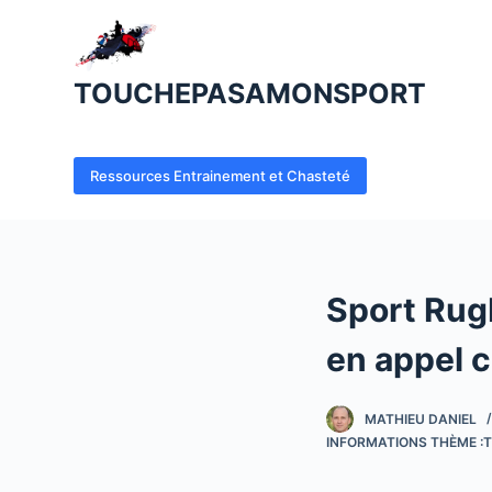
P
a
s
TOUCHEPASAMONSPORT
s
e
r
Ressources Entrainement et Chasteté
a
u
c
o
Sport Rugb
n
t
en appel 
e
n
MATHIEU DANIEL
u
INFORMATIONS THÈME :T