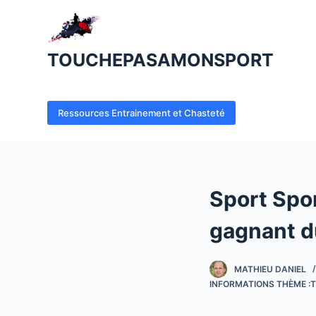
P
a
s
TOUCHEPASAMONSPORT
s
e
r
Ressources Entrainement et Chasteté
a
u
c
o
Sport Spo
n
t
gagnant d
e
n
MATHIEU DANIEL
u
INFORMATIONS THÈME :T