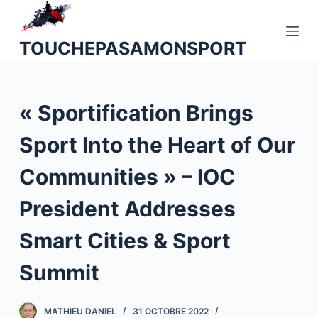
P
a
TOUCHEPASAMONSPORT
s
s
e
« Sportification Brings
r
a
Sport Into the Heart of Our
u
c
Communities » – IOC
o
n
President Addresses
t
Smart Cities & Sport
e
n
Summit
u
MATHIEU DANIEL
31 OCTOBRE 2022