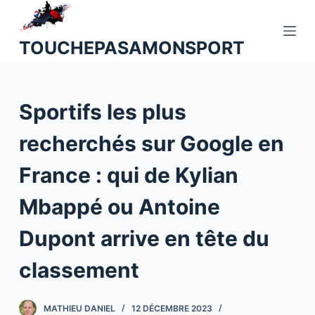
P
a
TOUCHEPASAMONSPORT
s
s
e
Sportifs les plus
r
a
recherchés sur Google en
u
c
France : qui de Kylian
o
n
Mbappé ou Antoine
t
Dupont arrive en tête du
e
n
classement
u
MATHIEU DANIEL
12 DÉCEMBRE 2023