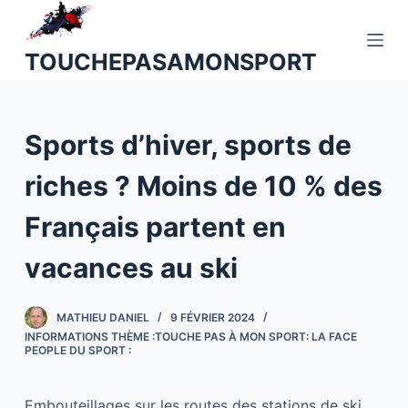
P
a
TOUCHEPASAMONSPORT
s
s
e
Sports d’hiver, sports de
r
a
riches ? Moins de 10 % des
u
c
Français partent en
o
n
vacances au ski
t
e
MATHIEU DANIEL
9 FÉVRIER 2024
n
INFORMATIONS THÈME :TOUCHE PAS À MON SPORT: LA FACE
u
PEOPLE DU SPORT :
Embouteillages sur les routes des stations de ski,