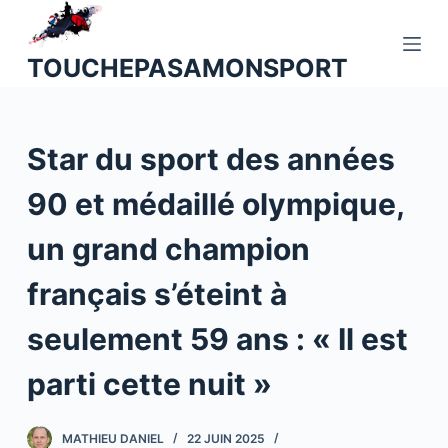
P
a
TOUCHEPASAMONSPORT
s
s
e
Star du sport des années
r
a
90 et médaillé olympique,
u
c
un grand champion
o
n
français s’éteint à
t
seulement 59 ans : « Il est
e
n
parti cette nuit »
u
MATHIEU DANIEL
22 JUIN 2025