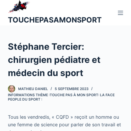
P
a
TOUCHEPASAMONSPORT
s
s
e
Stéphane Tercier:
r
a
chirurgien pédiatre et
u
c
médecin du sport
o
n
MATHIEU DANIEL
5 SEPTEMBRE 2023
t
INFORMATIONS THÈME :TOUCHE PAS À MON SPORT: LA FACE
e
PEOPLE DU SPORT :
n
u
Tous les vendredis, « CQFD » reçoit un homme ou
une femme de science pour parler de son travail et