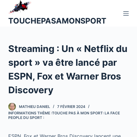
P
a
TOUCHEPASAMONSPORT
s
s
e
Streaming : Un « Netflix du
r
a
sport » va être lancé par
u
c
ESPN, Fox et Warner Bros
o
n
Discovery
t
e
MATHIEU DANIEL
7 FÉVRIER 2024
n
INFORMATIONS THÈME :TOUCHE PAS À MON SPORT: LA FACE
u
PEOPLE DU SPORT :
ESPN, Fox et Warner Bros Discovery lancent une