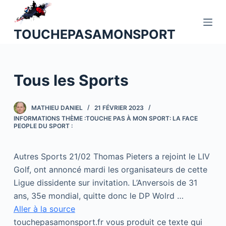
P
a
TOUCHEPASAMONSPORT
s
s
e
Tous les Sports
r
a
u
MATHIEU DANIEL
21 FÉVRIER 2023
c
INFORMATIONS THÈME :TOUCHE PAS À MON SPORT: LA FACE
PEOPLE DU SPORT :
o
n
t
Autres Sports 21/02 Thomas Pieters a rejoint le LIV
e
Golf, ont annoncé mardi les organisateurs de cette
n
Ligue dissidente sur invitation. L’Anversois de 31
u
ans, 35e mondial, quitte donc le DP Wolrd …
Aller à la source
touchepasamonsport.fr vous produit ce texte qui