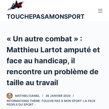
P
a
TOUCHEPASAMONSPORT
s
s
e
« Un autre combat » :
r
a
Matthieu Lartot amputé et
u
c
face au handicap, il
o
n
rencontre un problème de
t
taille au travail
e
n
u
MATHIEU DANIEL
26 JANVIER 2024
INFORMATIONS THÈME :TOUCHE PAS À MON SPORT: LA FACE
PEOPLE DU SPORT :