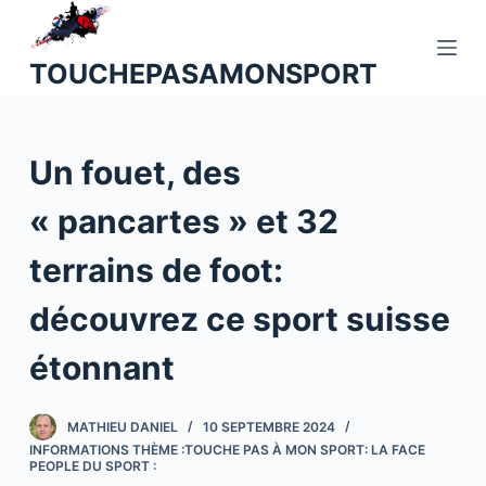
P
a
TOUCHEPASAMONSPORT
s
s
e
Un fouet, des
r
a
« pancartes » et 32
u
c
terrains de foot:
o
n
découvrez ce sport suisse
t
étonnant
e
n
u
MATHIEU DANIEL
10 SEPTEMBRE 2024
INFORMATIONS THÈME :TOUCHE PAS À MON SPORT: LA FACE
PEOPLE DU SPORT :